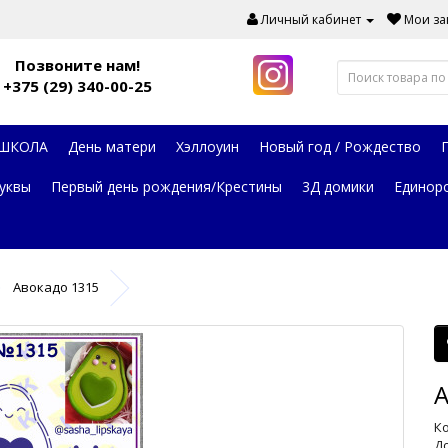
Личный кабинет
Мои зак
Позвоните нам!
+375 (29) 340-00-25
 ШКОЛА
День матери
Хэллоуин
Новый год / Рождество
уквы
Первый день рождения/Крестины
3Д домики
Единор
Авокадо 1315
А
Ко
До