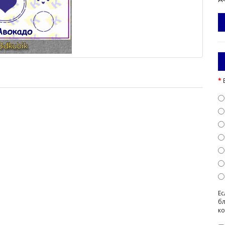
Ес
бл
ко