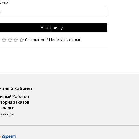
л-во
В корзину
0 отзывов
/
Написать отзыв
ичный Кабинет
ичный Кабинет
стория заказов
акладки
ассылка