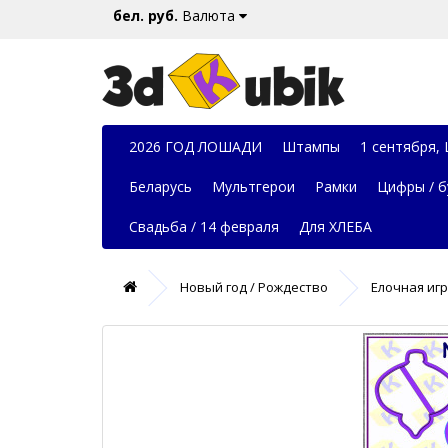
бел. руб.
Валюта
2026 ГОД ЛОШАДИ
Штампы
1 сентября,
Беларусь
Мультгерои
Рамки
Цифры / б
Свадьба / 14 февраля
Для ХЛЕБА
Новый год / Рождество
Елочная иг