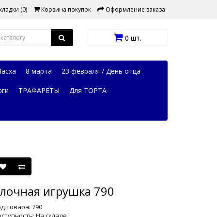
ладки (0)
Корзина покупок
Оформление заказа
0 шт.
Пасха
8 марта
23 февраля / День отца
оги
ТРАФАРЕТЫ
Для ТОРТА
лочная игрушка 790
д товара: 790
ступность: На складе