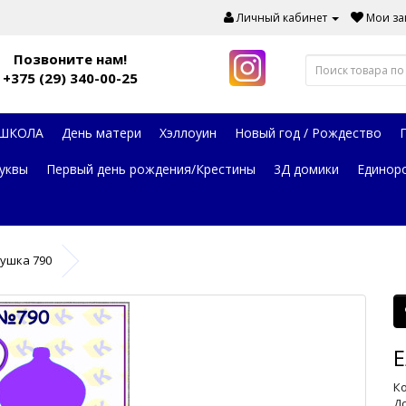
Личный кабинет
Мои зак
Позвоните нам!
+375 (29) 340-00-25
 ШКОЛА
День матери
Хэллоуин
Новый год / Рождество
уквы
Первый день рождения/Крестины
3Д домики
Единор
рушка 790
Е
Ко
До