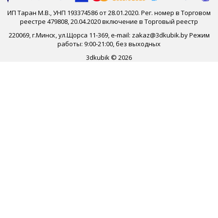
ИП Таран М.В., УНП 193374586 от 28.01.2020. Рег. номер в Торговом
реестре 479808, 20.04.2020 включение в Торговый реестр
220069, г.Минск, ул.Щорса 11-369, e-mail: zakaz@3dkubik.by Режим
работы: 9:00-21:00, без выходных
3dkubik © 2026