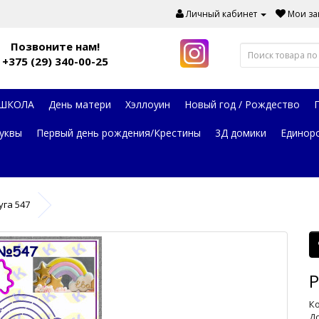
Личный кабинет
Мои зак
Позвоните нам!
+375 (29) 340-00-25
 ШКОЛА
День матери
Хэллоуин
Новый год / Рождество
уквы
Первый день рождения/Крестины
3Д домики
Единор
уга 547
Р
Ко
До