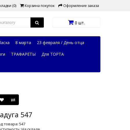
ладки (0)
Корзина покупок
Оформление заказа
0 шт.
Пасха
8 марта
23 февраля / День отца
оги
ТРАФАРЕТЫ
Для ТОРТА
адуга 547
д товара: 547
ступность: На складе