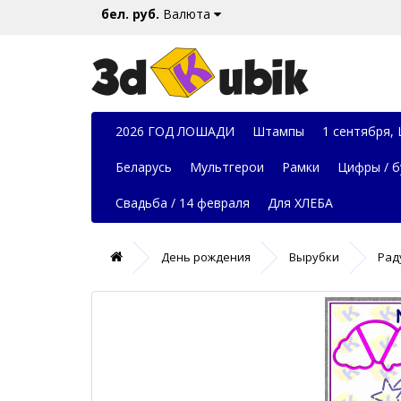
бел. руб.
Валюта
2026 ГОД ЛОШАДИ
Штампы
1 сентября,
Беларусь
Мультгерои
Рамки
Цифры / б
Свадьба / 14 февраля
Для ХЛЕБА
День рождения
Вырубки
Рад